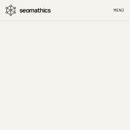
seomathics
MENÜ