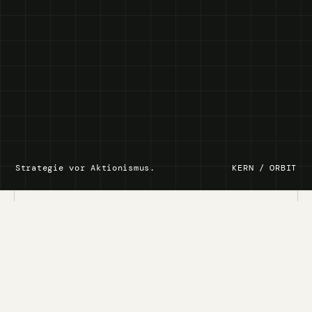
Strategie vor Aktionismus.
KERN / ORBIT
01
Persönlich geführt
02
Systematisch analysiert